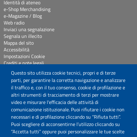
Identità di ateneo
e-Shop Merchandising
e-Magazine / Blog
Web radio
Inviaci una segnalazione
Segnala un illecito
Mappa del sito
Accessibilità
Impostazioni Cookie
Crediti e note legali
Questo sito utilizza cookie tecnici, propri e di terze
parti, per garantire la corretta navigazione e analizzare
Seguici su
il traffico e, con il tuo consenso, cookie di profilazione e
Chatta con noi
altri strumenti di tracciamento di terzi per mostrare
video e misurare l'efficacia delle attività di
comunicazione istituzionale. Puoi rifiutare i cookie non
Università degli Studi di Sassari
necessari e di profilazione cliccando su “Rifiuta tutti”.
Piazza Università 21, Sassari
Puoi scegliere di acconsentirne l’utilizzo cliccando su
Tel.: 800 882994 (Orientamento studenti)
“Accetta tutti” oppure puoi personalizzare le tue scelte
RETTORE:
rettore@uniss.it