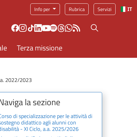
Info per
Rubrica
Servizi
IT
Bottone cerca
ale
Terza missione
 a.a. 2022/2023
Naviga la sezione
Corso di specializzazione per le attività di
sostegno didattico agli alunni con
disabilità - XI Ciclo, a.a. 2025/2026