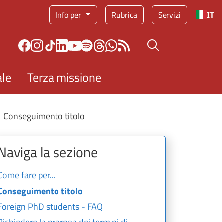
Info per
Rubrica
Servizi
IT
Bottone cerca
ale
Terza missione
Conseguimento titolo
Naviga la sezione
Come fare per...
Conseguimento titolo
Foreign PhD students - FAQ
Richiedere la proroga dei termini di