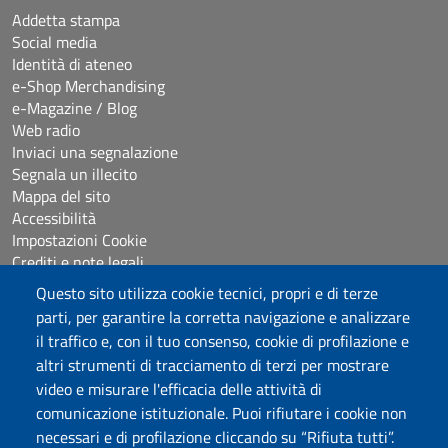
Addetta stampa
Social media
Identità di ateneo
e-Shop Merchandising
e-Magazine / Blog
Web radio
Inviaci una segnalazione
Segnala un illecito
Mappa del sito
Accessibilità
Impostazioni Cookie
Crediti e note legali
Questo sito utilizza cookie tecnici, propri e di terze
parti, per garantire la corretta navigazione e analizzare
Seguici su
il traffico e, con il tuo consenso, cookie di profilazione e
Chatta con noi
altri strumenti di tracciamento di terzi per mostrare
video e misurare l'efficacia delle attività di
comunicazione istituzionale. Puoi rifiutare i cookie non
Università degli Studi di Sassari
necessari e di profilazione cliccando su “Rifiuta tutti”.
Piazza Università 21, Sassari