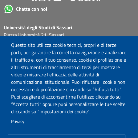
Chatta con noi
Università degli Studi di Sassari
Piazza Università 21, Sassari
Tel.: 800 882994 (Orientamento studenti)
Questo sito utilizza cookie tecnici, propri e di terze
RETTORE:
rettore@uniss.it
parti, per garantire la corretta navigazione e analizzare
PEC:
protocollo@pec.uniss.it
il traffico e, con il tuo consenso, cookie di profilazione e
URP:
urp@uniss.it
altri strumenti di tracciamento di terzi per mostrare
WEB:
redazioneweb@uniss.it
video e misurare l'efficacia delle attività di
P.I. 00196350904 –
pagoPA®
comunicazione istituzionale. Puoi rifiutare i cookie non
necessari e di profilazione cliccando su “Rifiuta tutti”.
Puoi scegliere di acconsentirne l’utilizzo cliccando su
“Accetta tutti” oppure puoi personalizzare le tue scelte
cliccando su “Impostazioni dei cookie”.
Privacy