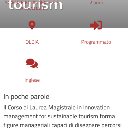
tourism
SCIENZE ECONOMICHE E
2 anni
AZIENDALI
Tipologia di access
OLBIA
Programmato
Lingua del corso
Inglese
In poche parole
Il Corso di Laurea Magistrale in Innovation
management for sustainable tourism forma
figure manageriali capaci di disegnare percorsi