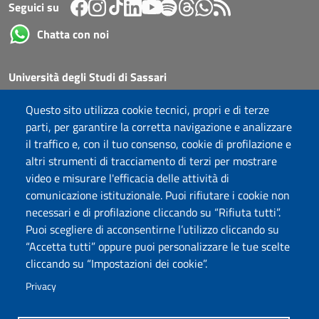
Seguici su
Chatta con noi
Università degli Studi di Sassari
Piazza Università 21, Sassari
Questo sito utilizza cookie tecnici, propri e di terze
Tel.: 800 882994 (Orientamento studenti)
parti, per garantire la corretta navigazione e analizzare
RETTORE:
rettore@uniss.it
il traffico e, con il tuo consenso, cookie di profilazione e
PEC:
protocollo@pec.uniss.it
altri strumenti di tracciamento di terzi per mostrare
URP:
urp@uniss.it
video e misurare l'efficacia delle attività di
WEB:
redazioneweb@uniss.it
comunicazione istituzionale. Puoi rifiutare i cookie non
P.I. 00196350904 –
pagoPA®
necessari e di profilazione cliccando su “Rifiuta tutti”.
Puoi scegliere di acconsentirne l’utilizzo cliccando su
“Accetta tutti” oppure puoi personalizzare le tue scelte
cliccando su “Impostazioni dei cookie”.
Privacy