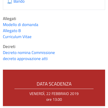
Bando
Allegati
Modello di domanda
Allegato B
Curriculum Vitae
Decreti
Decreto nomina Commissione
decreto approvazione atti
DATA SCADENZA
VENERDÌ, 22 FEBBRAIO 2019
ore 13.00