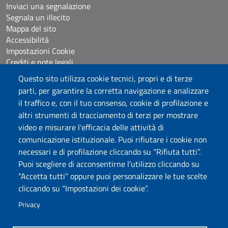
Inviaci una segnalazione
Segnala un illecito
Mappa del sito
Accessibilità
Impostazioni Cookie
Crediti e note legali
Questo sito utilizza cookie tecnici, propri e di terze
parti, per garantire la corretta navigazione e analizzare
Seguici su
il traffico e, con il tuo consenso, cookie di profilazione e
Chatta con noi
altri strumenti di tracciamento di terzi per mostrare
video e misurare l'efficacia delle attività di
comunicazione istituzionale. Puoi rifiutare i cookie non
Università degli Studi di Sassari
necessari e di profilazione cliccando su “Rifiuta tutti”.
Piazza Università 21, Sassari
Puoi scegliere di acconsentirne l’utilizzo cliccando su
Tel.: 800 882994 (Orientamento studenti)
“Accetta tutti” oppure puoi personalizzare le tue scelte
RETTORE:
rettore@uniss.it
cliccando su “Impostazioni dei cookie”.
PEC:
protocollo@pec.uniss.it
URP:
urp@uniss.it
Privacy
WEB:
redazioneweb@uniss.it
P.I. 00196350904 –
pagoPA®