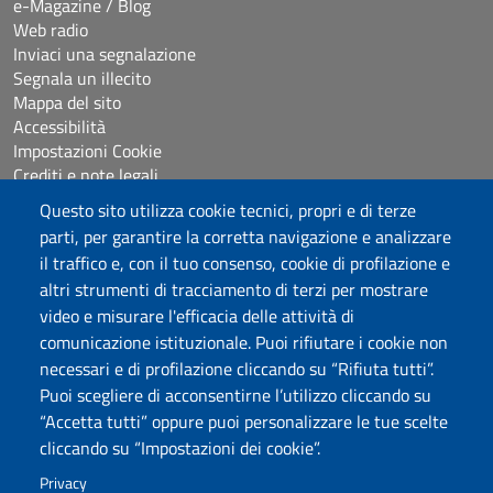
e-Magazine / Blog
Web radio
Inviaci una segnalazione
Segnala un illecito
Mappa del sito
Accessibilità
Impostazioni Cookie
Crediti e note legali
Questo sito utilizza cookie tecnici, propri e di terze
parti, per garantire la corretta navigazione e analizzare
Seguici su
il traffico e, con il tuo consenso, cookie di profilazione e
Chatta con noi
altri strumenti di tracciamento di terzi per mostrare
video e misurare l'efficacia delle attività di
comunicazione istituzionale. Puoi rifiutare i cookie non
Università degli Studi di Sassari
necessari e di profilazione cliccando su “Rifiuta tutti”.
Piazza Università 21, Sassari
Puoi scegliere di acconsentirne l’utilizzo cliccando su
Tel.: 800 882994 (Orientamento studenti)
“Accetta tutti” oppure puoi personalizzare le tue scelte
RETTORE:
rettore@uniss.it
cliccando su “Impostazioni dei cookie”.
PEC:
protocollo@pec.uniss.it
URP:
urp@uniss.it
Privacy