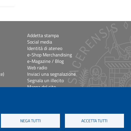
Addetta stampa
Social media
Identità di ateneo
e-Shop Merchandising
e-Magazine / Blog
Web radio
ce)
Inviaci una segnalazione
Segnala un illecito
Mappa del sito
e
Accessibilità
lioteche
Impostazioni Cookie
Crediti e note legali
NEGA TUTTI
ACCETTA TUTTI