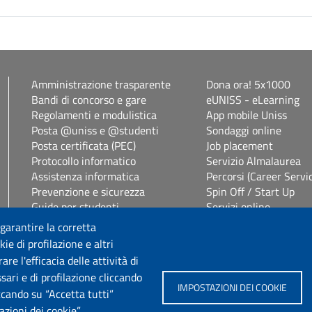
Amministrazione trasparente
Dona ora! 5x1000
Bandi di concorso e gare
eUNISS - eLearning
Regolamenti e modulistica
App mobile Uniss
Posta @uniss e @studenti
Sondaggi online
Posta certificata (PEC)
Job placement
Protocollo informatico
Servizio Almalaurea
Assistenza informatica
Percorsi (Career Servi
Prevenzione e sicurezza
Spin Off / Start Up
Guide per studenti
Servizi online
Segreterie studenti
Servizi per il personal
 garantire la corretta
Studenti con disabilità e DSA
Consulenza online bib
ie di profilazione e altri
Vetrina alloggi
Privacy Policy
e l'efficacia delle attività di
sari e di profilazione cliccando
IMPOSTAZIONI DEI COOKIE
Seguici su
iccando su “Accetta tutti”
zioni dei cookie”.