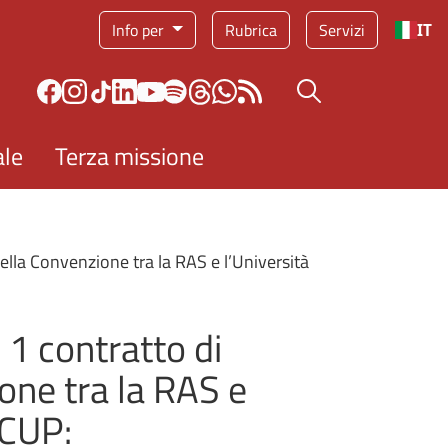
Info per
Rubrica
Servizi
IT
Bottone cerca
ale
Terza missione
ella Convenzione tra la RAS e l’Università
 1 contratto di
one tra la RAS e
 CUP: