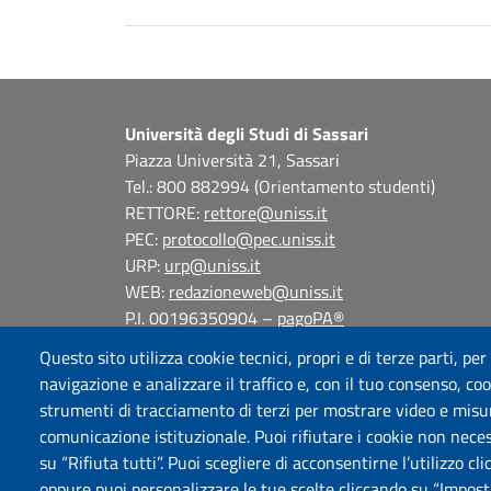
Università degli Studi di Sassari
Piazza Università 21, Sassari
Tel.: 800 882994 (Orientamento studenti)
RETTORE:
rettore@uniss.it
PEC:
protocollo@pec.uniss.it
URP:
urp@uniss.it
WEB:
redazioneweb@uniss.it
P.I. 00196350904 –
pagoPA®
Questo sito utilizza cookie tecnici, propri e di terze parti, per
navigazione e analizzare il traffico e, con il tuo consenso, cook
strumenti di tracciamento di terzi per mostrare video e misurar
comunicazione istituzionale. Puoi rifiutare i cookie non neces
su “Rifiuta tutti”. Puoi scegliere di acconsentirne l’utilizzo cl
oppure puoi personalizzare le tue scelte cliccando su “Imposta