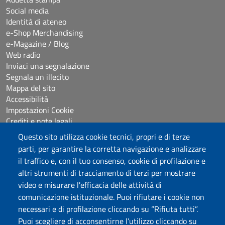
Social media
Identità di ateneo
e-Shop Merchandising
e-Magazine / Blog
Web radio
Inviaci una segnalazione
Segnala un illecito
Mappa del sito
Accessibilità
Impostazioni Cookie
Crediti e note legali
Questo sito utilizza cookie tecnici, propri e di terze
parti, per garantire la corretta navigazione e analizzare
Seguici su
il traffico e, con il tuo consenso, cookie di profilazione e
Chatta con noi
altri strumenti di tracciamento di terzi per mostrare
video e misurare l'efficacia delle attività di
comunicazione istituzionale. Puoi rifiutare i cookie non
Università degli Studi di Sassari
necessari e di profilazione cliccando su “Rifiuta tutti”.
Piazza Università 21, Sassari
Puoi scegliere di acconsentirne l’utilizzo cliccando su
Tel.: 800 882994 (Orientamento studenti)