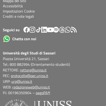
Mappa del sito
Accessibilità
Impostazioni Cookie
Crediti e note legali
Seguici su
Chatta con noi
Università degli Studi di Sassari
Piazza Università 21, Sassari
Tel.: 800 882994 (Orientamento studenti)
RETTORE:
rettore@uniss.it
PEC:
protocollo@pec.uniss.it
URP:
urp@uniss.it
WEB:
redazioneweb@uniss.it
P.I. 00196350904 –
pagoPA®