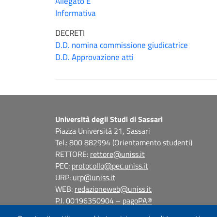
Allegato E
Informativa
DECRETI
D.D. nomina commissione giudicatrice
D.D. Approvazione atti
Università degli Studi di Sassari
Piazza Università 21, Sassari
Tel.: 800 882994 (Orientamento studenti)
RETTORE:
rettore@uniss.it
PEC:
protocollo@pec.uniss.it
URP:
urp@uniss.it
WEB:
redazioneweb@uniss.it
P.I. 00196350904 –
pagoPA®