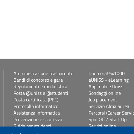
Amministrazione trasparente
Dona ora! 5x1000
Bandi di concorso e gare
eUNISS - eLearning
Regolamenti e modulistica
App mobile Uniss
Posta @uniss e @studenti
Sondaggi online
Posta certificata (PEC)
Job placement
Protocollo informatico
Servizio Almalaurea
Assistenza informatica
Percorsi (Career Servi
Prevenzione e sicurezza
Spin Off / Start Up
Guide per studenti
Servizi online
Segreterie studenti
Servizi per il personal