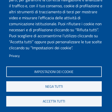
il traffico e, con il tuo consenso, cookie di profilazione e
Chatta con noi
altri strumenti di tracciamento di terzi per mostrare
video e misurare l'efficacia delle attività di
comunicazione istituzionale. Puoi rifiutare i cookie non
Università degli Studi di Sassari
necessari e di profilazione cliccando su “Rifiuta tutti”.
Piazza Università 21, Sassari
Puoi scegliere di acconsentirne l’utilizzo cliccando su
Tel.: 800 882994 (Orientamento studenti)
“Accetta tutti” oppure puoi personalizzare le tue scelte
RETTORE:
rettore@uniss.it
cliccando su “Impostazioni dei cookie”.
PEC:
protocollo@pec.uniss.it
URP:
urp@uniss.it
Privacy
WEB:
redazioneweb@uniss.it
P.I. 00196350904 –
pagoPA®
IMPOSTAZIONI DEI COOKIE
NEGA TUTTI
ACCETTA TUTTI