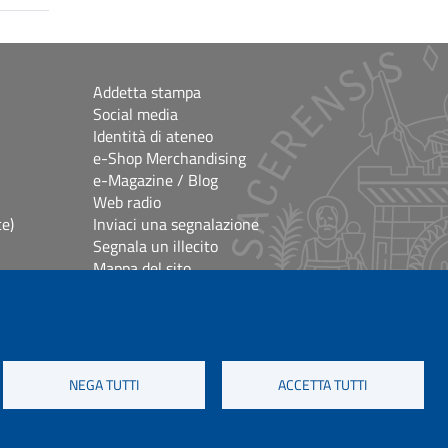
Addetta stampa
Social media
Identità di ateneo
e-Shop Merchandising
e-Magazine / Blog
Web radio
ce)
Inviaci una segnalazione
Segnala un illecito
Mappa del sito
e
Accessibilità
lioteche
Impostazioni Cookie
Crediti e note legali
NEGA TUTTI
ACCETTA TUTTI