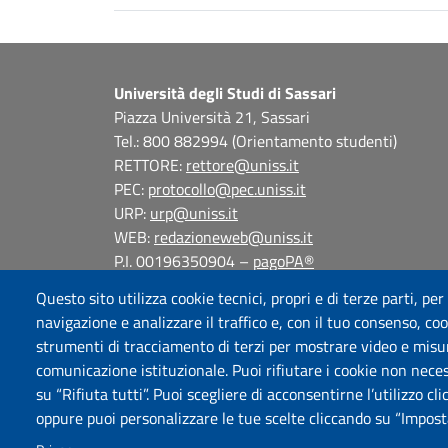
Università degli Studi di Sassari
Piazza Università 21, Sassari
Tel.: 800 882994 (Orientamento studenti)
RETTORE:
rettore@uniss.it
PEC:
protocollo@pec.uniss.it
URP:
urp@uniss.it
WEB:
redazioneweb@uniss.it
P.I. 00196350904 –
pagoPA®
Questo sito utilizza cookie tecnici, propri e di terze parti, per
navigazione e analizzare il traffico e, con il tuo consenso, cook
strumenti di tracciamento di terzi per mostrare video e misurar
comunicazione istituzionale. Puoi rifiutare i cookie non neces
su “Rifiuta tutti”. Puoi scegliere di acconsentirne l’utilizzo cl
oppure puoi personalizzare le tue scelte cliccando su “Imposta