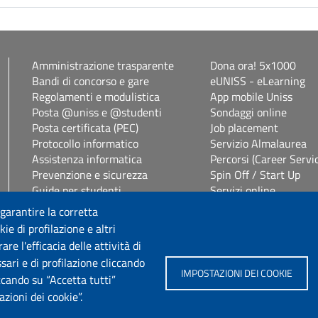
Amministrazione trasparente
Dona ora! 5x1000
Bandi di concorso e gare
eUNISS - eLearning
Regolamenti e modulistica
App mobile Uniss
Posta @uniss e @studenti
Sondaggi online
Posta certificata (PEC)
Job placement
Protocollo informatico
Servizio Almalaurea
Assistenza informatica
Percorsi (Career Servi
Prevenzione e sicurezza
Spin Off / Start Up
Guide per studenti
Servizi online
Segreterie studenti
Servizi per il personal
 garantire la corretta
Studenti con disabilità e DSA
Consulenza online bib
ie di profilazione e altri
Vetrina alloggi
Privacy Policy
e l'efficacia delle attività di
sari e di profilazione cliccando
IMPOSTAZIONI DEI COOKIE
Seguici su
iccando su “Accetta tutti”
zioni dei cookie”.
Chatta con noi