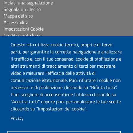
Inviaci una segnalazione
Segnala un illecito
Mappa del sito
Accessibilità
Impostazioni Cookie
Crediti e note legali
Questo sito utilizza cookie tecnici, propri e di terze
parti, per garantire la corretta navigazione e analizzare
Seguici su
il traffico e, con il tuo consenso, cookie di profilazione e
Chatta con noi
altri strumenti di tracciamento di terzi per mostrare
video e misurare l'efficacia delle attività di
comunicazione istituzionale. Puoi rifiutare i cookie non
Università degli Studi di Sassari
necessari e di profilazione cliccando su “Rifiuta tutti”.
Piazza Università 21, Sassari
Puoi scegliere di acconsentirne l’utilizzo cliccando su
Tel.: 800 882994 (Orientamento studenti)
“Accetta tutti” oppure puoi personalizzare le tue scelte
RETTORE:
rettore@uniss.it
cliccando su “Impostazioni dei cookie”.
PEC:
protocollo@pec.uniss.it
URP:
urp@uniss.it
Privacy
WEB:
redazioneweb@uniss.it
P.I. 00196350904 –
pagoPA®