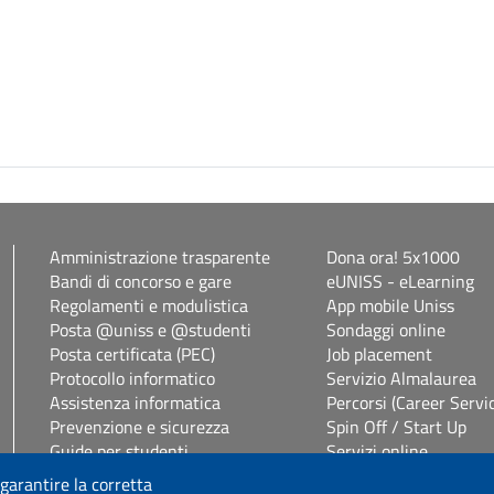
Amministrazione trasparente
Dona ora! 5x1000
Bandi di concorso e gare
eUNISS - eLearning
Regolamenti e modulistica
App mobile Uniss
Posta @uniss e @studenti
Sondaggi online
Posta certificata (PEC)
Job placement
Protocollo informatico
Servizio Almalaurea
Assistenza informatica
Percorsi (Career Servi
Prevenzione e sicurezza
Spin Off / Start Up
Guide per studenti
Servizi online
Segreterie studenti
Servizi per il personal
 garantire la corretta