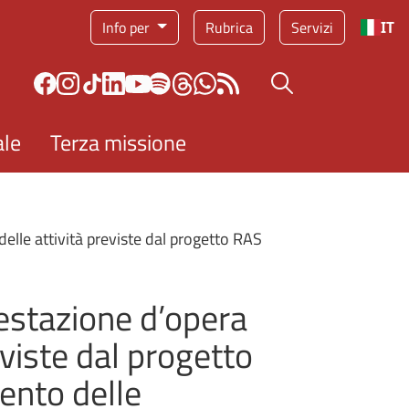
Info per
Rubrica
Servizi
IT
Bottone cerca
ale
Terza missione
lle attività previste dal progetto RAS
estazione d’opera
eviste dal progetto
ento delle