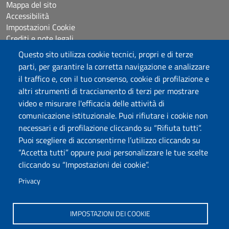
Mappa del sito
Accessibilità
Impostazioni Cookie
Crediti e note legali
Questo sito utilizza cookie tecnici, propri e di terze
parti, per garantire la corretta navigazione e analizzare
Seguici su
il traffico e, con il tuo consenso, cookie di profilazione e
Chatta con noi
altri strumenti di tracciamento di terzi per mostrare
video e misurare l'efficacia delle attività di
comunicazione istituzionale. Puoi rifiutare i cookie non
Università degli Studi di Sassari
necessari e di profilazione cliccando su “Rifiuta tutti”.
Piazza Università 21, Sassari
Puoi scegliere di acconsentirne l’utilizzo cliccando su
Tel.: 800 882994 (Orientamento studenti)
“Accetta tutti” oppure puoi personalizzare le tue scelte
RETTORE:
rettore@uniss.it
cliccando su “Impostazioni dei cookie”.
PEC:
protocollo@pec.uniss.it
URP:
urp@uniss.it
Privacy
WEB:
redazioneweb@uniss.it
P.I. 00196350904 –
pagoPA®
IMPOSTAZIONI DEI COOKIE