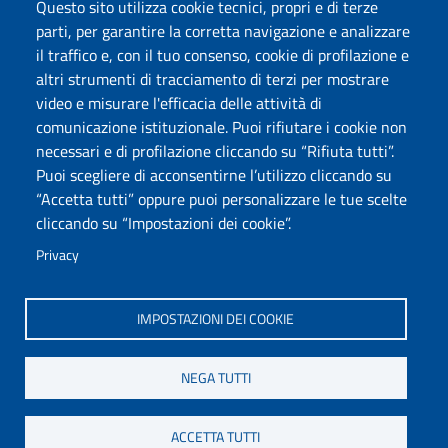
Questo sito utilizza cookie tecnici, propri e di terze
parti, per garantire la corretta navigazione e analizzare
Seguici su
il traffico e, con il tuo consenso, cookie di profilazione e
Chatta con noi
altri strumenti di tracciamento di terzi per mostrare
video e misurare l'efficacia delle attività di
comunicazione istituzionale. Puoi rifiutare i cookie non
Università degli Studi di Sassari
necessari e di profilazione cliccando su “Rifiuta tutti”.
Piazza Università 21, Sassari
Puoi scegliere di acconsentirne l’utilizzo cliccando su
Tel.: 800 882994 (Orientamento studenti)
“Accetta tutti” oppure puoi personalizzare le tue scelte
RETTORE:
rettore@uniss.it
cliccando su “Impostazioni dei cookie”.
PEC:
protocollo@pec.uniss.it
URP:
urp@uniss.it
Privacy
WEB:
redazioneweb@uniss.it
P.I. 00196350904 –
pagoPA®
IMPOSTAZIONI DEI COOKIE
NEGA TUTTI
ACCETTA TUTTI