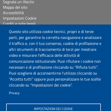
Segnala un illecito
Mappa del sito
Accessibilità
Impostazioni Cookie
Crediti e note legali
Questo sito utilizza cookie tecnici, propri e di terze
parti, per garantire la corretta navigazione e analizzare
Seguici su
il traffico e, con il tuo consenso, cookie di profilazione e
Chatta con noi
altri strumenti di tracciamento di terzi per mostrare
video e misurare l'efficacia delle attività di
comunicazione istituzionale. Puoi rifiutare i cookie non
Università degli Studi di Sassari
necessari e di profilazione cliccando su “Rifiuta tutti”.
Piazza Università 21, Sassari
Puoi scegliere di acconsentirne l’utilizzo cliccando su
Tel.: 800 882994 (Orientamento studenti)
“Accetta tutti” oppure puoi personalizzare le tue scelte
RETTORE:
rettore@uniss.it
cliccando su “Impostazioni dei cookie”.
PEC:
protocollo@pec.uniss.it
URP:
urp@uniss.it
Privacy
WEB:
redazioneweb@uniss.it
P.I. 00196350904 –
pagoPA®
IMPOSTAZIONI DEI COOKIE