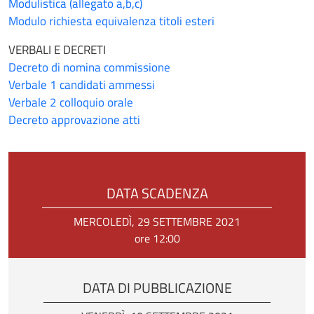
Modulistica (allegato a,b,c)
Modulo richiesta equivalenza titoli esteri
VERBALI E DECRETI
Decreto di nomina commissione
Verbale 1 candidati ammessi
Verbale 2 colloquio orale
Decreto approvazione atti
DATA SCADENZA
MERCOLEDÌ, 29 SETTEMBRE 2021
ore 12:00
DATA DI PUBBLICAZIONE