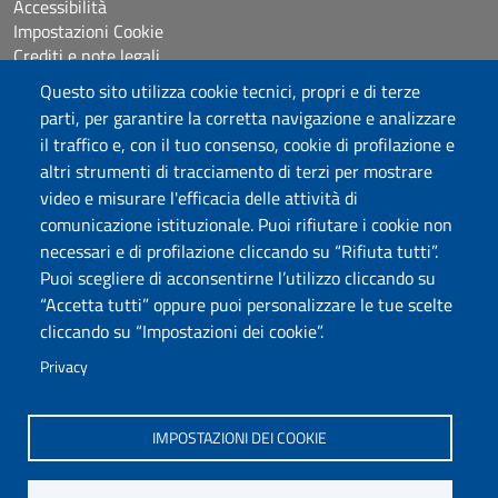
Accessibilità
Impostazioni Cookie
Crediti e note legali
Questo sito utilizza cookie tecnici, propri e di terze
parti, per garantire la corretta navigazione e analizzare
Seguici su
il traffico e, con il tuo consenso, cookie di profilazione e
Chatta con noi
altri strumenti di tracciamento di terzi per mostrare
video e misurare l'efficacia delle attività di
comunicazione istituzionale. Puoi rifiutare i cookie non
Università degli Studi di Sassari
necessari e di profilazione cliccando su “Rifiuta tutti”.
Piazza Università 21, Sassari
Puoi scegliere di acconsentirne l’utilizzo cliccando su
Tel.: 800 882994 (Orientamento studenti)
“Accetta tutti” oppure puoi personalizzare le tue scelte
RETTORE:
rettore@uniss.it
cliccando su “Impostazioni dei cookie”.
PEC:
protocollo@pec.uniss.it
URP:
urp@uniss.it
Privacy
WEB:
redazioneweb@uniss.it
P.I. 00196350904 –
pagoPA®
IMPOSTAZIONI DEI COOKIE