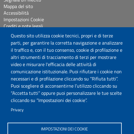
Mappa del sito
Accessibilità
Impostazioni Cookie
Crediti e note legali
Questo sito utilizza cookie tecnici, propri e di terze
parti, per garantire la corretta navigazione e analizzare
Seguici su
il traffico e, con il tuo consenso, cookie di profilazione e
Chatta con noi
altri strumenti di tracciamento di terzi per mostrare
video e misurare l'efficacia delle attività di
comunicazione istituzionale. Puoi rifiutare i cookie non
Università degli Studi di Sassari
necessari e di profilazione cliccando su “Rifiuta tutti”.
Piazza Università 21, Sassari
Puoi scegliere di acconsentirne l’utilizzo cliccando su
Tel.: 800 882994 (Orientamento studenti)
“Accetta tutti” oppure puoi personalizzare le tue scelte
RETTORE:
rettore@uniss.it
cliccando su “Impostazioni dei cookie”.
PEC:
protocollo@pec.uniss.it
URP:
urp@uniss.it
Privacy
WEB:
redazioneweb@uniss.it
P.I. 00196350904 –
pagoPA®
IMPOSTAZIONI DEI COOKIE