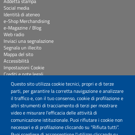
Addetta stampa
Social media
Identità di ateneo
e-Shop Merchandising
e-Magazine / Blog
Web radio
Inviaci una segnalazione
Segnala un illecito
Mappa del sito
Accessibilità
Impostazioni Cookie
Crediti e note legali
Questo sito utilizza cookie tecnici, propri e di terze
parti, per garantire la corretta navigazione e analizzare
Seguici su
il traffico e, con il tuo consenso, cookie di profilazione e
Chatta con noi
altri strumenti di tracciamento di terzi per mostrare
video e misurare l'efficacia delle attività di
comunicazione istituzionale. Puoi rifiutare i cookie non
Università degli Studi di Sassari
necessari e di profilazione cliccando su “Rifiuta tutti”.
Piazza Università 21, Sassari
Puoi scegliere di acconsentirne l’utilizzo cliccando su