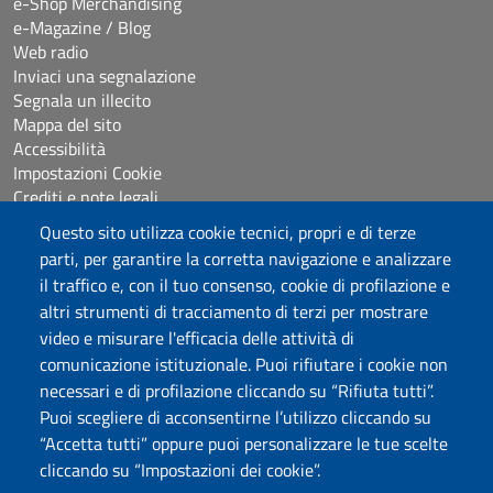
e-Shop Merchandising
e-Magazine / Blog
Web radio
Inviaci una segnalazione
Segnala un illecito
Mappa del sito
Accessibilità
Impostazioni Cookie
Crediti e note legali
Questo sito utilizza cookie tecnici, propri e di terze
parti, per garantire la corretta navigazione e analizzare
Seguici su
il traffico e, con il tuo consenso, cookie di profilazione e
Chatta con noi
altri strumenti di tracciamento di terzi per mostrare
video e misurare l'efficacia delle attività di
comunicazione istituzionale. Puoi rifiutare i cookie non
Università degli Studi di Sassari
necessari e di profilazione cliccando su “Rifiuta tutti”.
Piazza Università 21, Sassari
Puoi scegliere di acconsentirne l’utilizzo cliccando su
Tel.: 800 882994 (Orientamento studenti)
“Accetta tutti” oppure puoi personalizzare le tue scelte
RETTORE:
rettore@uniss.it
cliccando su “Impostazioni dei cookie”.
PEC:
protocollo@pec.uniss.it