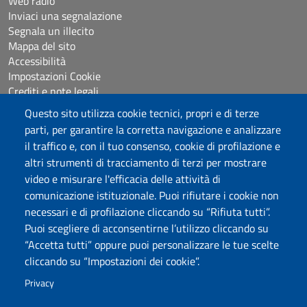
Web radio
Inviaci una segnalazione
Segnala un illecito
Mappa del sito
Accessibilità
Impostazioni Cookie
Crediti e note legali
Questo sito utilizza cookie tecnici, propri e di terze
parti, per garantire la corretta navigazione e analizzare
Seguici su
il traffico e, con il tuo consenso, cookie di profilazione e
Chatta con noi
altri strumenti di tracciamento di terzi per mostrare
video e misurare l'efficacia delle attività di
comunicazione istituzionale. Puoi rifiutare i cookie non
Università degli Studi di Sassari
necessari e di profilazione cliccando su “Rifiuta tutti”.
Piazza Università 21, Sassari
Puoi scegliere di acconsentirne l’utilizzo cliccando su
Tel.: 800 882994 (Orientamento studenti)
“Accetta tutti” oppure puoi personalizzare le tue scelte
RETTORE:
rettore@uniss.it
cliccando su “Impostazioni dei cookie”.
PEC:
protocollo@pec.uniss.it
URP:
urp@uniss.it
Privacy
WEB:
redazioneweb@uniss.it