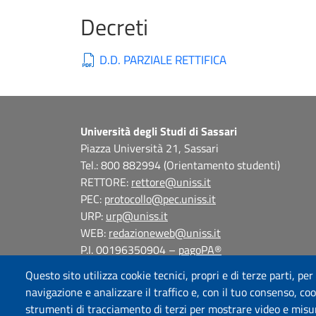
Decreti
D.D. PARZIALE RETTIFICA
Università degli Studi di Sassari
Piazza Università 21, Sassari
Tel.: 800 882994 (Orientamento studenti)
RETTORE:
rettore@uniss.it
PEC:
protocollo@pec.uniss.it
URP:
urp@uniss.it
WEB:
redazioneweb@uniss.it
P.I. 00196350904 –
pagoPA®
Questo sito utilizza cookie tecnici, propri e di terze parti, per
navigazione e analizzare il traffico e, con il tuo consenso, cook
strumenti di tracciamento di terzi per mostrare video e misurar