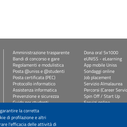
Amministrazione trasparente
Dona ora! 5x1000
Bandi di concorso e gare
eUNISS - eLearning
Regolamenti e modulistica
App mobile Uniss
Posta @uniss e @studenti
Sondaggi online
Posta certificata (PEC)
Job placement
Protocollo informatico
Servizio Almalaurea
Assistenza informatica
Percorsi (Career Servi
Prevenzione e sicurezza
Spin Off / Start Up
Guide per studenti
Servizi online
Segreterie studenti
Servizi per il personal
 garantire la corretta
Studenti con disabilità e DSA
Consulenza online bib
ie di profilazione e altri
Vetrina alloggi
Privacy Policy
e l'efficacia delle attività di