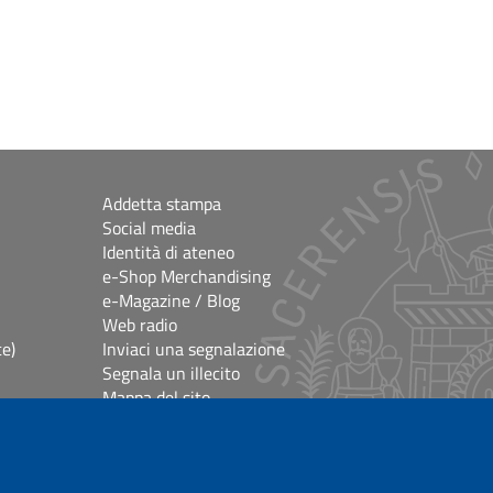
Addetta stampa
Social media
Identità di ateneo
e-Shop Merchandising
e-Magazine / Blog
Web radio
ce)
Inviaci una segnalazione
Segnala un illecito
Mappa del sito
e
Accessibilità
lioteche
Impostazioni Cookie
Crediti e note legali