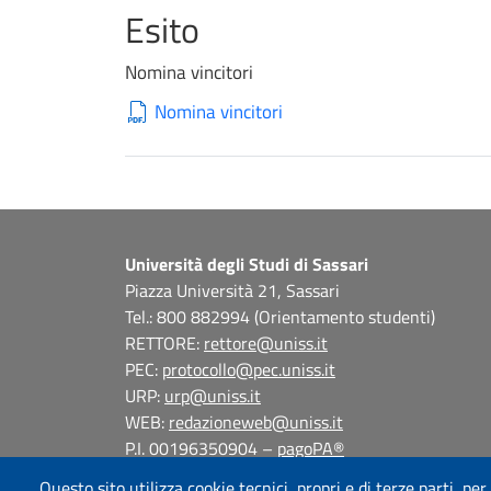
Esito
Nomina vincitori
Nomina vincitori
Università degli Studi di Sassari
Piazza Università 21, Sassari
Tel.: 800 882994 (Orientamento studenti)
RETTORE:
rettore@uniss.it
PEC:
protocollo@pec.uniss.it
URP:
urp@uniss.it
WEB:
redazioneweb@uniss.it
P.I. 00196350904 –
pagoPA®
Questo sito utilizza cookie tecnici, propri e di terze parti, per