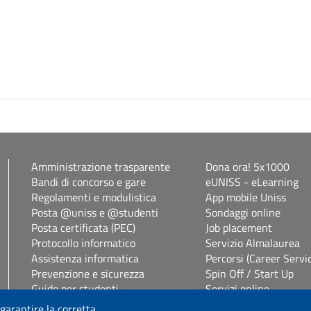
Amministrazione trasparente
Dona ora! 5x1000
Bandi di concorso e gare
eUNISS - eLearning
Regolamenti e modulistica
App mobile Uniss
Posta @uniss e @studenti
Sondaggi online
Posta certificata (PEC)
Job placement
Protocollo informatico
Servizio Almalaurea
Assistenza informatica
Percorsi (Career Servi
Prevenzione e sicurezza
Spin Off / Start Up
Guide per studenti
Servizi online
Segreterie studenti
Servizi per il personal
 garantire la corretta