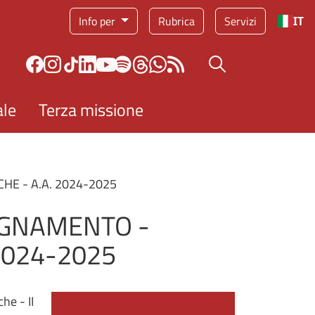
Info per
Rubrica
Servizi
IT
Bottone cerca
ale
Terza missione
HE - A.A. 2024-2025
EGNAMENTO -
 2024-2025
he - II