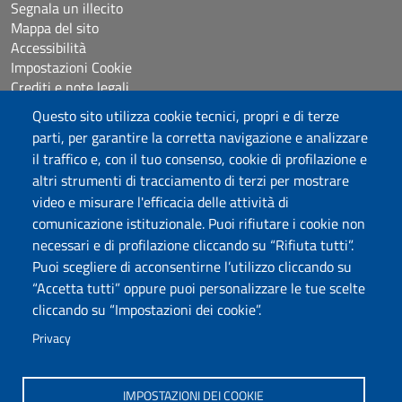
Segnala un illecito
Mappa del sito
Accessibilità
Impostazioni Cookie
Crediti e note legali
Questo sito utilizza cookie tecnici, propri e di terze
parti, per garantire la corretta navigazione e analizzare
Seguici su
il traffico e, con il tuo consenso, cookie di profilazione e
Chatta con noi
altri strumenti di tracciamento di terzi per mostrare
video e misurare l'efficacia delle attività di
comunicazione istituzionale. Puoi rifiutare i cookie non
Università degli Studi di Sassari
necessari e di profilazione cliccando su “Rifiuta tutti”.
Piazza Università 21, Sassari
Puoi scegliere di acconsentirne l’utilizzo cliccando su
Tel.: 800 882994 (Orientamento studenti)
“Accetta tutti” oppure puoi personalizzare le tue scelte
RETTORE:
rettore@uniss.it
cliccando su “Impostazioni dei cookie”.
PEC:
protocollo@pec.uniss.it
URP:
urp@uniss.it
Privacy
WEB:
redazioneweb@uniss.it
P.I. 00196350904 –
pagoPA®
IMPOSTAZIONI DEI COOKIE