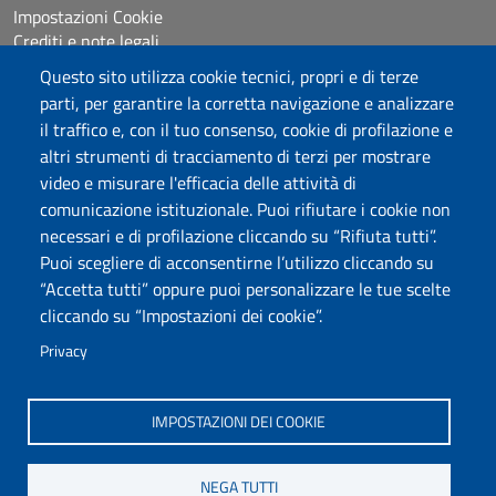
Impostazioni Cookie
Crediti e note legali
Questo sito utilizza cookie tecnici, propri e di terze
parti, per garantire la corretta navigazione e analizzare
Seguici su
il traffico e, con il tuo consenso, cookie di profilazione e
Chatta con noi
altri strumenti di tracciamento di terzi per mostrare
video e misurare l'efficacia delle attività di
comunicazione istituzionale. Puoi rifiutare i cookie non
Università degli Studi di Sassari
necessari e di profilazione cliccando su “Rifiuta tutti”.
Piazza Università 21, Sassari
Puoi scegliere di acconsentirne l’utilizzo cliccando su
Tel.: 800 882994 (Orientamento studenti)
“Accetta tutti” oppure puoi personalizzare le tue scelte
RETTORE:
rettore@uniss.it
cliccando su “Impostazioni dei cookie”.
PEC:
protocollo@pec.uniss.it
URP:
urp@uniss.it
Privacy
WEB:
redazioneweb@uniss.it
P.I. 00196350904 –
pagoPA®
IMPOSTAZIONI DEI COOKIE
NEGA TUTTI