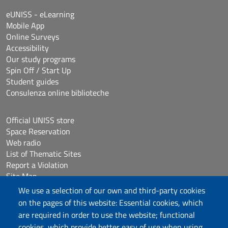
eUNISS - eLearning
Mobile App
Online Surveys
Accessibility
Our study programs
Spin Off / Start Up
Student guides
Consulenza online biblioteche
Official UNISS store
Space Reservation
Web radio
List of Thematic Sites
Report a Violation
Site Map
Accessibilità
We use a selection of our own and third-party cookies
Cookie Settings
on the pages of this website: Essential cookies, which
are required in order to use the website; functional
cookies, which provide better easy of use when using
Follow us