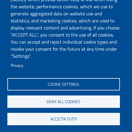
the website; performance cookies, which we use to
Chatta con noi
generate aggregated data on website use and
statistics; and marketing cookies, which are used to
display relevant content and advertising. If you choose
Università degli Studi di Sassari
"ACCEPT ALL", you consent to the use of all cookies.
Piazza Università 21, Sassari
You can accept and reject individual cookie types and
Tel.: 800 882994 (toll-free number)
revoke your consent for the future at any time under
RECTOR:
rettore@uniss.it
"Settings".
PEC:
protocollo@pec.uniss.it
URP:
urp@uniss.it
Privacy
WEB:
redazioneweb@uniss.it
P.I. 00196350904 –
pagoPA®
COOKIE SETTINGS
DENY ALL COOKIES
ACCETTA TUTTI