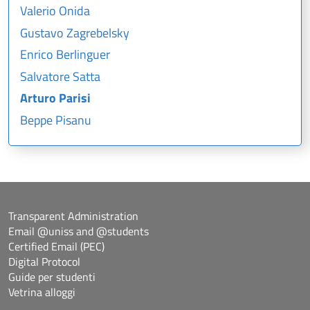
Valerio Onida
Gustavo Zagrebelsky
Enrico Berlinguer
Salvatore Satta
Arturo Parisi
Beppe Pisanu
Transparent Administration
Email @uniss and @students
Certified Email (PEC)
Digital Protocol
Guide per studenti
Vetrina alloggi