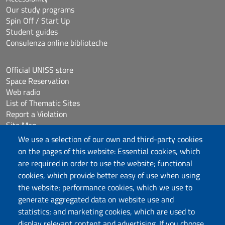
Our study programs
Spin Off / Start Up
Student guides
Consulenza online biblioteche
Official UNISS store
Space Reservation
Web radio
List of Thematic Sites
Report a Violation
Site Map
Accessibilità
We use a selection of our own and third-party cookies
Cookie Settings
on the pages of this website: Essential cookies, which
are required in order to use the website; functional
cookies, which provide better easy of use when using
Follow us
the website; performance cookies, which we use to
Chatta con noi
generate aggregated data on website use and
statistics; and marketing cookies, which are used to
display relevant content and advertising. If you choose
Università degli Studi di Sassari