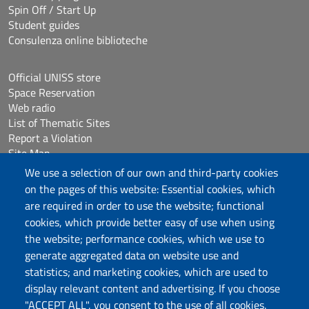
Spin Off / Start Up
Student guides
Consulenza online biblioteche
Official UNISS store
Space Reservation
Web radio
List of Thematic Sites
Report a Violation
Site Map
Accessibilità
We use a selection of our own and third-party cookies
Cookie Settings
on the pages of this website: Essential cookies, which
are required in order to use the website; functional
cookies, which provide better easy of use when using
Follow us
the website; performance cookies, which we use to
Chatta con noi
generate aggregated data on website use and
statistics; and marketing cookies, which are used to
display relevant content and advertising. If you choose
Università degli Studi di Sassari
"ACCEPT ALL", you consent to the use of all cookies.
Piazza Università 21, Sassari