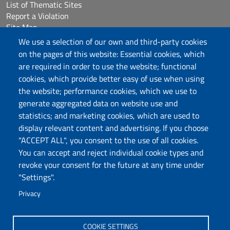
List of Thematic Sites
Report a Violation
Site Map
Accessibilità
We use a selection of our own and third-party cookies
Cookie Settings
on the pages of this website: Essential cookies, which
are required in order to use the website; functional
cookies, which provide better easy of use when using
Follow us
the website; performance cookies, which we use to
Chatta con noi
generate aggregated data on website use and
statistics; and marketing cookies, which are used to
display relevant content and advertising. If you choose
Università degli Studi di Sassari
"ACCEPT ALL", you consent to the use of all cookies.
Piazza Università 21, Sassari
You can accept and reject individual cookie types and
Tel.: 800 882994 (toll-free number)
revoke your consent for the future at any time under
RECTOR:
rettore@uniss.it
"Settings".
PEC:
protocollo@pec.uniss.it
URP:
urp@uniss.it
Privacy
WEB:
redazioneweb@uniss.it
P.I. 00196350904 –
pagoPA®
COOKIE SETTINGS