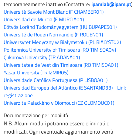
temporaneamente inattivo (Contattare:
ipamlab@ipam.pt
)
Université Savoie Mont Blanc (F CHAMBER01)
Universidad de Murcia (E MURCIA01)
Eötvös Loránd Tudományegyetem (HU BUPAPES01)
Université de Rouen Normandie (F ROUEN01)
Uniwersytet Medyczny w Białymstoku (PL BIALYST02)
Politehnica University of Timisoara (RO TIMISOA04)
Çukurova University (TR ADANA01)
Universitatea de Vest din Timișoara (RO TIMISOA01)
Yasar University (TR IZMIR05)
Universidade Católica Portuguesa (P LISBOA01)
Universidad Europea del Atlántico (E SANTAND33)
-
Link
registrazione
Univerzita Palackého v Olomouci (CZ OLOMOUC01)
Documentazione per mobilità
N.B. Alcuni moduli potranno essere eliminati o
modificati. Ogni eventuale aggiornamento verrà