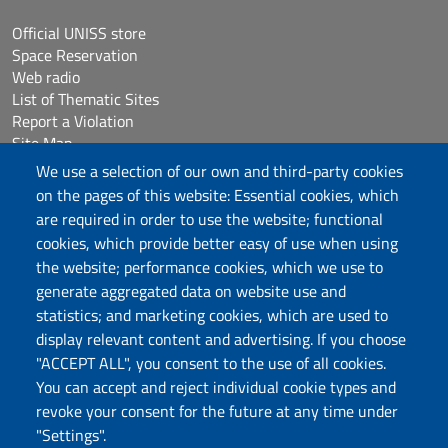
Official UNISS store
Space Reservation
Web radio
List of Thematic Sites
Report a Violation
Site Map
Accessibilità
We use a selection of our own and third-party cookies
Cookie Settings
on the pages of this website: Essential cookies, which
are required in order to use the website; functional
cookies, which provide better easy of use when using
Follow us
the website; performance cookies, which we use to
Chatta con noi
generate aggregated data on website use and
statistics; and marketing cookies, which are used to
display relevant content and advertising. If you choose
Università degli Studi di Sassari
"ACCEPT ALL", you consent to the use of all cookies.
Piazza Università 21, Sassari
You can accept and reject individual cookie types and
Tel.: 800 882994 (toll-free number)
revoke your consent for the future at any time under
RECTOR:
rettore@uniss.it
"Settings".
PEC:
protocollo@pec.uniss.it