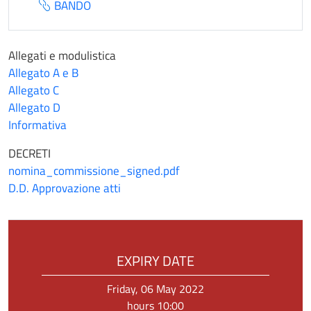
BANDO
Allegati e modulistica
Allegato A e B
Allegato C
Allegato D
Informativa
DECRETI
nomina_commissione_signed.pdf
D.D. Approvazione atti
EXPIRY DATE
Friday, 06 May 2022
hours 10:00