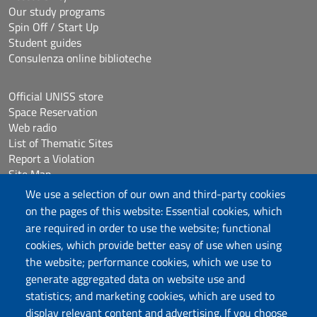
Our study programs
Spin Off / Start Up
Student guides
Consulenza online biblioteche
Official UNISS store
Space Reservation
Web radio
List of Thematic Sites
Report a Violation
Site Map
Accessibilità
We use a selection of our own and third-party cookies
Cookie Settings
on the pages of this website: Essential cookies, which
are required in order to use the website; functional
cookies, which provide better easy of use when using
Follow us
the website; performance cookies, which we use to
Chatta con noi
generate aggregated data on website use and
statistics; and marketing cookies, which are used to
display relevant content and advertising. If you choose
Università degli Studi di Sassari