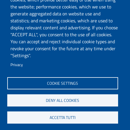
Follow us
the website; performance cookies, which we use to
Chatta con noi
generate aggregated data on website use and
statistics; and marketing cookies, which are used to
display relevant content and advertising. If you choose
Università degli Studi di Sassari
"ACCEPT ALL", you consent to the use of all cookies.
Piazza Università 21, Sassari
You can accept and reject individual cookie types and
Tel.: 800 882994 (toll-free number)
revoke your consent for the future at any time under
RECTOR:
rettore@uniss.it
"Settings".
PEC:
protocollo@pec.uniss.it
URP:
urp@uniss.it
Privacy
WEB:
redazioneweb@uniss.it
P.I. 00196350904 –
pagoPA®
COOKIE SETTINGS
DENY ALL COOKIES
ACCETTA TUTTI