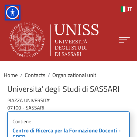
Skip to main content
IT
Home
Contacts
Organizational unit
Universita' degli Studi di SASSARI
PIAZZA UNIVERSITA'
07100 - SASSARI
Contiene
Centro di Ricerca per la Formazione Docenti -
CRFD