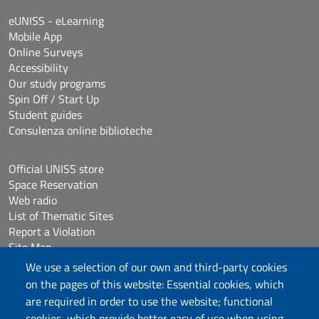
eUNISS - eLearning
Mobile App
Online Surveys
Accessibility
Our study programs
Spin Off / Start Up
Student guides
Consulenza online biblioteche
Official UNISS store
Space Reservation
Web radio
List of Thematic Sites
Report a Violation
Site Map
Accessibilità
We use a selection of our own and third-party cookies
Cookie Settings
on the pages of this website: Essential cookies, which
are required in order to use the website; functional
cookies, which provide better easy of use when using