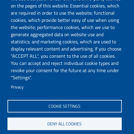
Cookie Settings
on the pages of this website: Essential cookies, which
are required in order to use the website; functional
cookies, which provide better easy of use when using
Follow us
the website; performance cookies, which we use to
Chatta con noi
generate aggregated data on website use and
statistics; and marketing cookies, which are used to
display relevant content and advertising. If you choose
Università degli Studi di Sassari
"ACCEPT ALL", you consent to the use of all cookies.
Piazza Università 21, Sassari
You can accept and reject individual cookie types and
Tel.: 800 882994 (toll-free number)
revoke your consent for the future at any time under
RECTOR:
rettore@uniss.it
"Settings".
PEC:
protocollo@pec.uniss.it
URP:
urp@uniss.it
Privacy
WEB:
redazioneweb@uniss.it
P.I. 00196350904 –
pagoPA®
COOKIE SETTINGS
DENY ALL COOKIES