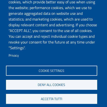
cookies, which provide better easy of use when using
Follow us
the website; performance cookies, which we use to
Chatta con noi
generate aggregated data on website use and
statistics; and marketing cookies, which are used to
display relevant content and advertising. If you choose
Università degli Studi di Sassari
"ACCEPT ALL", you consent to the use of all cookies.
Piazza Università 21, Sassari
You can accept and reject individual cookie types and
Tel.: 800 882994 (toll-free number)
revoke your consent for the future at any time under
RECTOR:
rettore@uniss.it
"Settings".
PEC:
protocollo@pec.uniss.it
URP:
urp@uniss.it
Privacy
WEB:
redazioneweb@uniss.it
P.I. 00196350904 –
pagoPA®
COOKIE SETTINGS
DENY ALL COOKIES
ACCETTA TUTTI