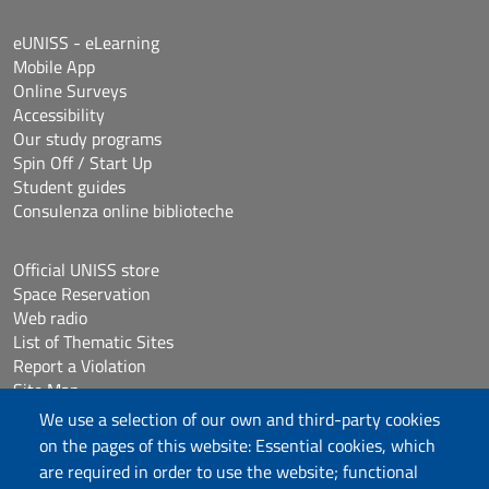
eUNISS - eLearning
Mobile App
Online Surveys
Accessibility
Our study programs
Spin Off / Start Up
Student guides
Consulenza online biblioteche
Official UNISS store
Space Reservation
Web radio
List of Thematic Sites
Report a Violation
Site Map
Accessibilità
We use a selection of our own and third-party cookies
Cookie Settings
on the pages of this website: Essential cookies, which
are required in order to use the website; functional