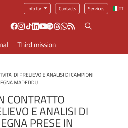
Service menu
Info for
Contacts
Services
IT
Search button
nal
Third mission
ITA' DI PRELIEVO E ANALISI DI CAMPIONI
RDEGNA MADEDDU
 UN CONTRATTO
IEVO E ANALISI DI
DEGNA PRESE IN