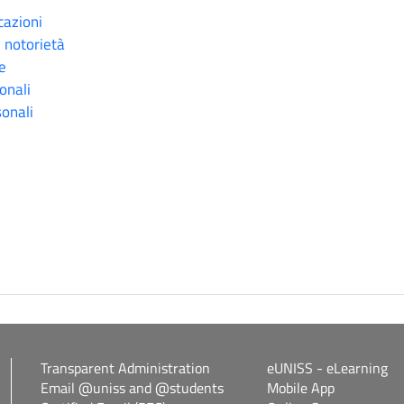
cazioni
i notorietà
se
onali
sonali
Transparent Administration
eUNISS - eLearning
Email @uniss and @students
Mobile App