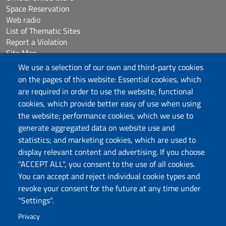
Space Reservation
Web radio
List of Thematic Sites
Report a Violation
Site Map
Accessibilità
We use a selection of our own and third-party cookies
Cookie Settings
on the pages of this website: Essential cookies, which
are required in order to use the website; functional
cookies, which provide better easy of use when using
Follow us
the website; performance cookies, which we use to
Chatta con noi
generate aggregated data on website use and
statistics; and marketing cookies, which are used to
display relevant content and advertising. If you choose
Università degli Studi di Sassari
"ACCEPT ALL", you consent to the use of all cookies.
Piazza Università 21, Sassari
You can accept and reject individual cookie types and
Tel.: 800 882994 (toll-free number)
revoke your consent for the future at any time under
RECTOR:
rettore@uniss.it
"Settings".
PEC:
protocollo@pec.uniss.it
URP:
urp@uniss.it
Privacy
WEB:
redazioneweb@uniss.it