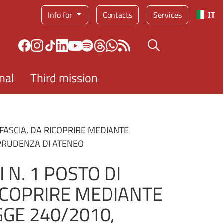
Service menu
Info for
Contacts
Services
IT
Search button
nal
Third mission
 FASCIA, DA RICOPRIRE MEDIANTE
ISPRUDENZA DI ATENEO
N. 1 POSTO DI
RICOPRIRE MEDIANTE
EGGE 240/2010,