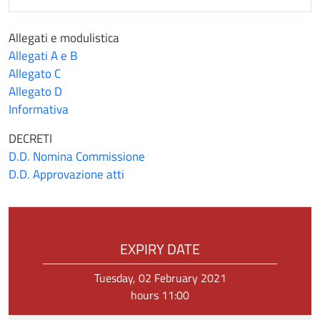
Allegati e modulistica
Allegati A e B
Allegato C
Allegato D
Informativa
DECRETI
D.D. Nomina Commissione
D.D. Approvazione atti
EXPIRY DATE
Tuesday, 02 February 2021
hours 11:00