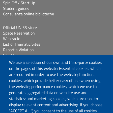
Spin Off / Start Up
Student guides
Consulenza online biblioteche
Official UNISS store
Space Reservation
Web radio
List of Thematic Sites
Report a Violation
Site Map
Accessibilità
We use a selection of our own and third-party cookies
Cookie Settings
on the pages of this website: Essential cookies, which
are required in order to use the website; functional
cookies, which provide better easy of use when using
Follow us
the website; performance cookies, which we use to
Chatta con noi
generate aggregated data on website use and
statistics; and marketing cookies, which are used to
display relevant content and advertising. If you choose
Università degli Studi di Sassari
"ACCEPT ALL", you consent to the use of all cookies.
Piazza Università 21, Sassari