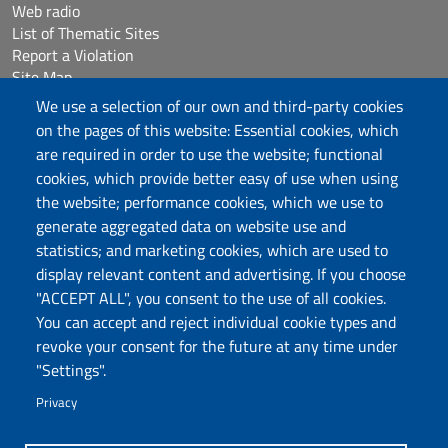
Web radio
List of Thematic Sites
Report a Violation
Site Map
Accessibilità
We use a selection of our own and third-party cookies
Cookie Settings
on the pages of this website: Essential cookies, which
are required in order to use the website; functional
Follow us
cookies, which provide better easy of use when using
the website; performance cookies, which we use to
Chatta con noi
generate aggregated data on website use and
statistics; and marketing cookies, which are used to
display relevant content and advertising. If you choose
Università degli Studi di Sassari
"ACCEPT ALL", you consent to the use of all cookies.
Piazza Università 21, Sassari
You can accept and reject individual cookie types and
Tel.: 800 882994 (toll-free number)
revoke your consent for the future at any time under
RECTOR:
rettore@uniss.it
"Settings".
PEC:
protocollo@pec.uniss.it
URP:
urp@uniss.it
Privacy
WEB:
redazioneweb@uniss.it
P.I. 00196350904 –
pagoPA®