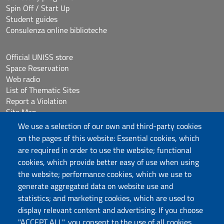
Spin Off / Start Up
Student guides
Consulenza online biblioteche
Official UNISS store
Space Reservation
Web radio
List of Thematic Sites
Report a Violation
Site Map
Accessibilità
We use a selection of our own and third-party cookies
Cookie Settings
on the pages of this website: Essential cookies, which
are required in order to use the website; functional
cookies, which provide better easy of use when using
Follow us
the website; performance cookies, which we use to
Chatta con noi
generate aggregated data on website use and
statistics; and marketing cookies, which are used to
display relevant content and advertising. If you choose
Università degli Studi di Sassari
"ACCEPT ALL", you consent to the use of all cookies.
Piazza Università 21, Sassari