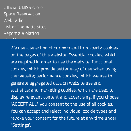
Official UNISS store
Space Reservation
Web radio
List of Thematic Sites
Report a Violation
Site Map
Accessibilità
We use a selection of our own and third-party cookies
Cookie Settings
on the pages of this website: Essential cookies, which
are required in order to use the website; functional
cookies, which provide better easy of use when using
Follow us
the website; performance cookies, which we use to
Chatta con noi
generate aggregated data on website use and
statistics; and marketing cookies, which are used to
display relevant content and advertising. If you choose
Università degli Studi di Sassari
"ACCEPT ALL", you consent to the use of all cookies.
Piazza Università 21, Sassari
You can accept and reject individual cookie types and
Tel.: 800 882994 (toll-free number)
revoke your consent for the future at any time under
RECTOR:
rettore@uniss.it
"Settings".
PEC:
protocollo@pec.uniss.it