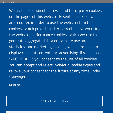
Site Map
Accessibilità
We use a selection of our own and third-party cookies
Cookie Settings
on the pages of this website: Essential cookies, which
are required in order to use the website; functional
cookies, which provide better easy of use when using
Follow us
the website; performance cookies, which we use to
Chatta con noi
generate aggregated data on website use and
statistics; and marketing cookies, which are used to
display relevant content and advertising. If you choose
Università degli Studi di Sassari
"ACCEPT ALL", you consent to the use of all cookies.
Piazza Università 21, Sassari
You can accept and reject individual cookie types and
Tel.: 800 882994 (toll-free number)
revoke your consent for the future at any time under
RECTOR:
rettore@uniss.it
"Settings".
PEC:
protocollo@pec.uniss.it
URP:
urp@uniss.it
Privacy
WEB:
redazioneweb@uniss.it
P.I. 00196350904 –
pagoPA®
COOKIE SETTINGS