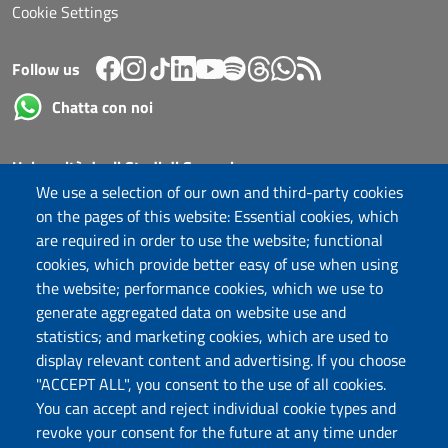
Cookie Settings
Follow us
Chatta con noi
Università degli Studi di Sassari
Piazza Università 21, Sassari
We use a selection of our own and third-party cookies
Tel.: 800 882994 (toll-free number)
on the pages of this website: Essential cookies, which
RECTOR:
rettore@uniss.it
are required in order to use the website; functional
PEC:
protocollo@pec.uniss.it
cookies, which provide better easy of use when using
URP:
urp@uniss.it
the website; performance cookies, which we use to
WEB:
redazioneweb@uniss.it
generate aggregated data on website use and
P.I. 00196350904 –
pagoPA®
statistics; and marketing cookies, which are used to
display relevant content and advertising. If you choose
"ACCEPT ALL", you consent to the use of all cookies.
You can accept and reject individual cookie types and
revoke your consent for the future at any time under