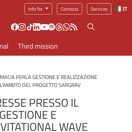
Service menu
Info for
Contacts
Services
IT
Search button
nal
Third mission
RMACIA PERLA GESTIONE E REALIZZAZIONE
LL’AMBITO DEL PROGETTO SARGRAV
RESSE PRESSO IL
 GESTIONE E
AVITATIONAL WAVE