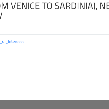
M VENICE TO SARDINIA), N
V
_di_Interesse