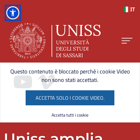
Salta al contenuto principale
IT
Home page UNISS
lta lo slider
Questo contenuto è bloccato perché i cookie Video
non sono stati accettati.
ACCETTA SOLO I COOKIE VIDEO.
Accetta tutti i cookie
ne dello slider
Uniss amplia